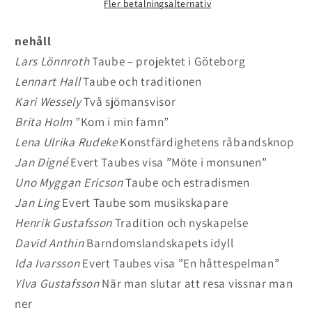
Taubesymposiet
Taubesymposiet
Fler betalningsalternativ
i
i
Göteborg
Göteborg
nehåll
1999
1999
Lars Lönnroth
Taube – projektet i Göteborg
Lennart Hall
Taube och traditionen
Kari Wessely
Två sjömansvisor
Brita Holm
”Kom i min famn”
Lena Ulrika Rudeke
Konstfärdighetens råbandsknop
Jan Digné
Evert Taubes visa ”Möte i monsunen”
Uno Myggan Ericson
Taube och estradismen
Jan Ling
Evert Taube som musikskapare
Henrik Gustafsson
Tradition och nyskapelse
David Anthin
Barndomslandskapets idyll
Ida Ivarsson
Evert Taubes visa ”En håttespelman”
Ylva Gustafsson
När man slutar att resa vissnar man
ner