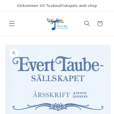
vidare
Välkommen till Taubesällskapets web-shop
till
innehåll
Varukorg
å vidare till
roduktinformation