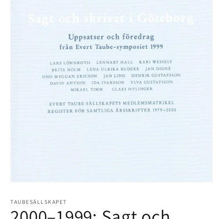
Öppna
mediet
1
TAUBESÄLLSKAPET
i
2000–1999: Sagt och
modalfönster