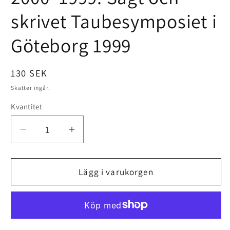
skrivet Taubesymposiet i
Göteborg 1999
Ordinarie
130 SEK
pris
Skatter ingår.
Kvantitet
Minska
Öka
kvantitet
kvantitet
för
för
2000–
2000–
Lägg i varukorgen
1999:
1999:
Sagt
Sagt
och
och
skrivet
skrivet